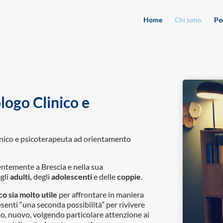
Home
Chi sono
Pe
logo Clinico e
linico e psicoterapeuta ad orientamento
entemente a Brescia e nella sua
gli
adulti,
degli
adolescenti
e delle
coppie
.
o sia molto utile
per affrontare in maniera
senti “una seconda possibilità” per rivivere
rso, nuovo, volgendo particolare attenzione ai