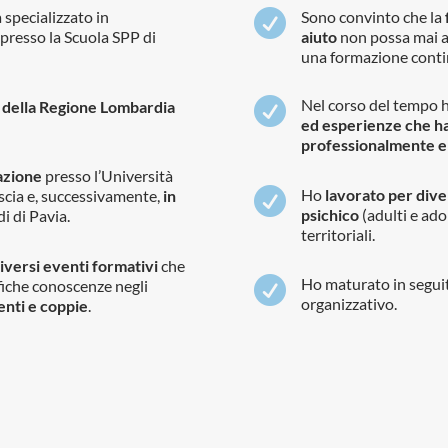
 specializzato in

Sono convinto che la
presso la Scuola SPP di
aiuto
non possa mai a
una formazione cont

Nel corso del tempo 
gi della Regione Lombardia
ed esperienze che ha
professionalmente 
azione
presso l’Università

Ho
lavorato per diver
scia e, successivamente,
in
psichico
(adulti e ado
i di Pavia.
territoriali.
iversi eventi formativi
che

Ho maturato in seguit
fiche conoscenze negli
organizzativo.
enti e coppie
.