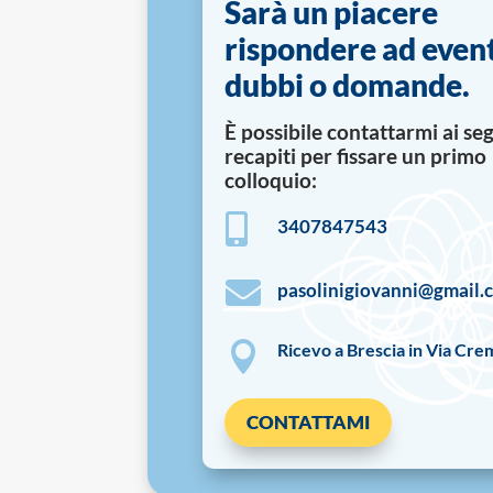
Sarà un piacere
rispondere ad even
dubbi o domande.
È possibile contattarmi ai se
recapiti per fissare un primo
colloquio:

3407847543

pasolinigiovanni@gmail.

Ricevo a Brescia in Via Cre
CONTATTAMI