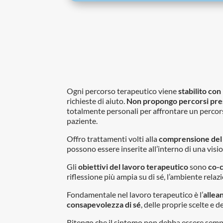
Ogni percorso terapeutico viene
stabilito con 
richieste di aiuto.
Non propongo percorsi pres
totalmente personali per affrontare un percors
paziente.
Offro trattamenti volti alla
comprensione del s
possono essere inserite all’interno di una visi
Gli
obiettivi del lavoro terapeutico
sono
co-c
riflessione più ampia su di sé, l’ambiente relazi
Fondamentale nel lavoro terapeutico è l’
allea
consapevolezza di sé
, delle proprie scelte e d
Ritengo che il sintomo non debba essere sempr