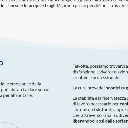
 risorse e le proprie fragilità
, primo passo perché possa avveni
o
Talvolta, possiamo trovarci
disfunzionali, vivere relazion
creativo e professionale.
 dalle emozioni e dalla
La cura prevede
incontri reg
a
può aiutarci a dare senso
à per affrontarle.
La stabilità e la riservatezza
di lavoro necessario per
capi
sintomo, o i sintomi, rappres
che, attraverso l’analisi, div
liberandoci così dalla soffe