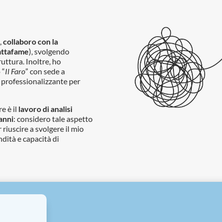
,
collaboro con la
attafame
), svolgendo
ruttura. Inoltre, ho
 “
Il Faro
” con sede a
o professionalizzante per
e è il
lavoro di analisi
anni
: considero tale aspetto
 riuscire a svolgere il mio
dità e capacità di