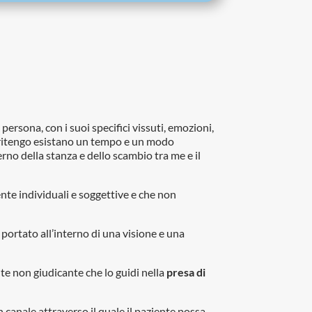
la persona, con i suoi specifici vissuti, emozioni,
hé ritengo esistano un tempo e un modo
no della stanza e dello scambio tra me e il
ente individuali e soggettive e che non
o portato all’interno di una visione e una
nte non giudicante che lo guidi nella
presa di
anale attraverso il quale il paziente possa