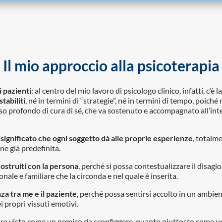
Il mio approccio alla psicoterapia
i pazienti
: al centro del mio lavoro di psicologo clinico, infatti, c’è 
tabiliti
, né in termini di “strategie”, né in termini di tempo, poic
o profondo di cura di sé, che va sostenuto e accompagnato all’inter
ignificato che ogni soggetto dà alle proprie esperienze
, totalm
one già predefinita.
ostruiti con la persona
, perché si possa contestualizzare il disagi
onale e familiare che la circonda e nel quale è inserita.
nza tra me e il paziente
, perché possa sentirsi accolto in un ambie
ei propri vissuti emotivi.
e visto come un nemico da sconfiggere, quanto piuttosto come un c