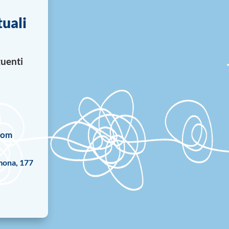
tuali
guenti
com
mona, 177